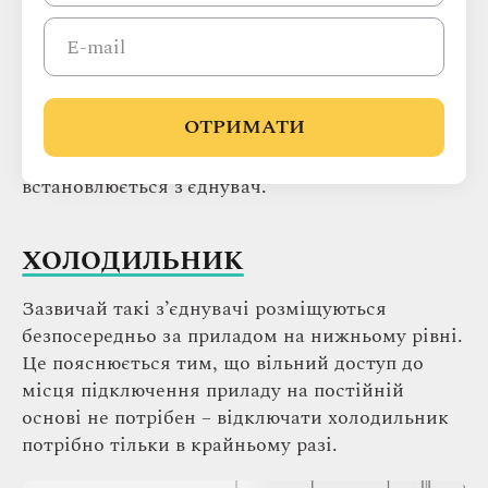
обтяжувати кухню подовжувачем.
Прорахували, скільки потрібно розеток на
ОТРИМАТИ
кухні? Правила установки конструкцій будуть
залежати від того, під який прилад
встановлюється з’єднувач.
ХОЛОДИЛЬНИК
Зазвичай такі з’єднувачі розміщуються
безпосередньо за приладом на нижньому рівні.
Це пояснюється тим, що вільний доступ до
місця підключення приладу на постійній
основі не потрібен – відключати холодильник
потрібно тільки в крайньому разі.