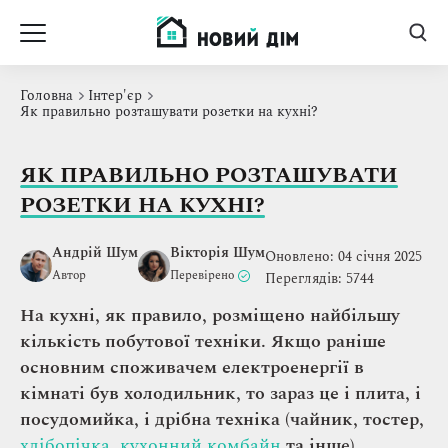
Головна
Інтер'єр
Як правильно розташувати розетки на кухні?
ЯК ПРАВИЛЬНО РОЗТАШУВАТИ
РОЗЕТКИ НА КУХНІ?
Андрій Шум
Вікторія Шум
Оновлено: 04 січня 2025
Автор
Перевірено
Переглядів: 5744
На кухні, як правило, розміщено найбільшу
кількість побутової техніки. Якщо раніше
основним споживачем електроенергії в
кімнаті був холодильник, то зараз це і плита, і
посудомийка, і дрібна техніка (чайник, тостер,
хлібопічка
,
кухонний комбайн
та інше).