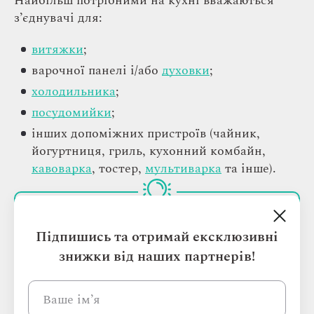
Найбільш потрібними на кухні вважаються
з’єднувачі для:
витяжки
;
варочної панелі і/або
духовки
;
холодильника
;
посудомийки
;
інших допоміжних пристроїв (чайник,
йогуртниця, гриль, кухонний комбайн,
кавоварка
, тостер,
мультиварка
та інше).
Розрахувавши кількість пристроїв, які у
Підпишись та отримай ексклюзивні
вас є вже зараз, додайте кілька запасних
знижки від наших партнерів!
розеток на майбутнє. Повірте, краще
мати кілька непотрібних на перший
погляд з’єднувачів, ніж пізніше