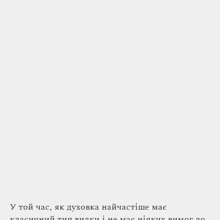
У той час, як духовка найчастіше має
класичний тип вилки і не має ніяких вимог до