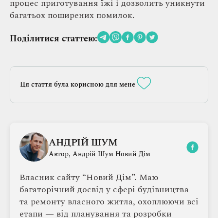
процес приготування їжі і дозволить уникнути
багатьох поширених помилок.
Поділитися статтею:
Ця стаття була корисною для мене
АНДРІЙ ШУМ
Автор, Андрій Шум Новий Дім
Власник сайту “Новий Дім”. Маю
багаторічний досвід у сфері будівництва
та ремонту власного житла, охоплюючи всі
етапи — від планування та розробки