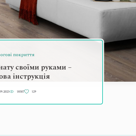
огові покриття
нату своїми руками –
ова інструкція
09.2023
18307
129