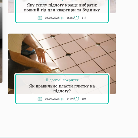
Яку теплу підлогу краще вибрати:
повний гід для квартири та будинку
03.08.2025
16482
117
Підлогові покриття
Як правильно класти плитку на
підлогу?
02.09.2023
14997
105