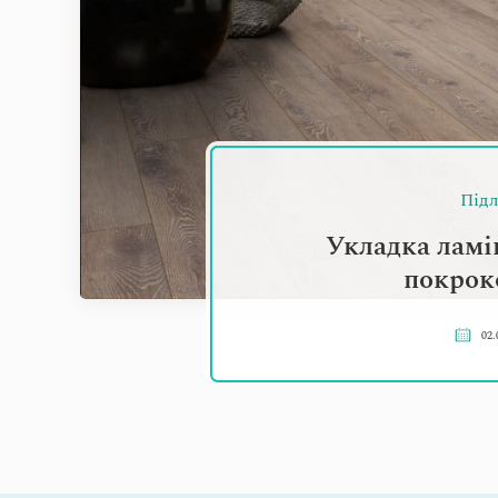
Підл
Укладка ламі
покрок
02.