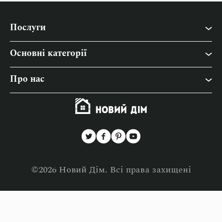
Послуги
Основні категорії
Інтер’єр
Про нас
Будівництво
Про “Новий Дім”
Дача
Контакти
Побут
Співпраця
Ремонт
Політика конфіденційності
©2026 Новий Дім. Всі права захищені
Товари для дому
Політика використання файлів cookies