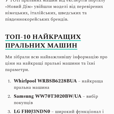
У ТОП пральних машин від експертів порталу
«Новий Дім» увійшли моделі від перевірених
німецьких, італійських, шведських та
південнокорейських брендів.
ТОП-10 НАЙКРАЩИХ
ПРАЛЬНИХ МАШИН
Ми зібрали всю найважливішу інформацію про
ціни на найкращі пральні машини та їхні
параметри.
Whirlpool WRBSB6228BUA
– найкраща
пральна машина
Samsung WW70T3020BW/UA
– вибір
покупців
LG FH0J3NDN0
– широкий функціонал і