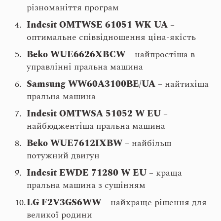
різноманіття програм
Indesit OMTWSE 61051 WK UA
–
оптимальне співвідношення ціна-якість
Beko WUE6626XBCW
– найпростіша в
управлінні пральна машина
Samsung WW60A3100BE/UA
– найтихіша
пральна машина
Indesit OMTWSA 51052 W EU
–
найбюджентіша пральна машина
Beko WUE7612IXBW
– найбільш
потужний двигун
Indesit EWDE 71280 W EU
– краща
пральна машина з сушінням
LG F2V3GS6WW
– найкраще рішення для
великої родини