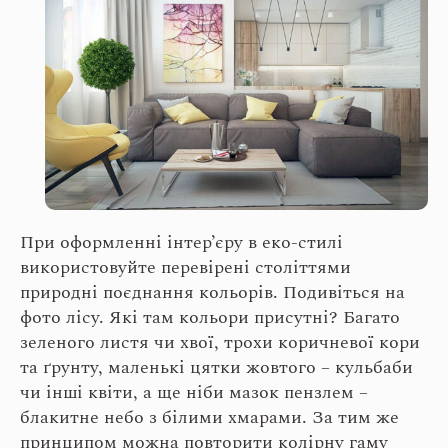
При оформленні інтер’єру в еко-стилі
використовуйте перевірені століттями
природні поєднання кольорів. Подивіться на
фото лісу. Які там кольори присутні? Багато
зеленого листя чи хвої, трохи коричневої кори
та ґрунту, маленькі цятки жовтого – кульбаби
чи інші квіти, а ще ніби мазок пензлем –
блакитне небо з білими хмарами. За тим же
принципом можна повторити колірну гаму