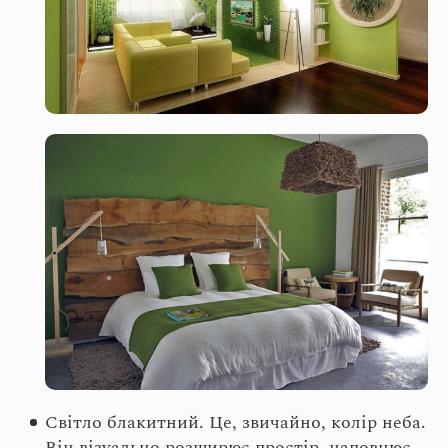
Світло блакитний. Це, звичайно, колір неба.
Він візуально розширює простір, наповнює