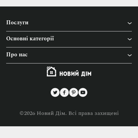
Послуги
Основні категорії
Інтер’єр
Про нас
Будівництво
Про “Новий Дім”
Дача
Контакти
Побут
Співпраця
Ремонт
Політика конфіденційності
Товари для дому
©2026 Новий Дім. Всі права захищені
Політика використання файлів cookies