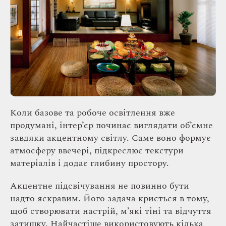
Коли базове та робоче освітлення вже
продумані, інтер’єр починає виглядати об’ємне
завдяки акцентному світлу. Саме воно формує
атмосферу ввечері, підкреслює текстури
матеріалів і додає глибину простору.
Акцентне підсвічування не повинно бути
надто яскравим. Його задача криється в тому,
щоб створювати настрій, м’які тіні та відчуття
затишку. Найчастіше використовують кілька