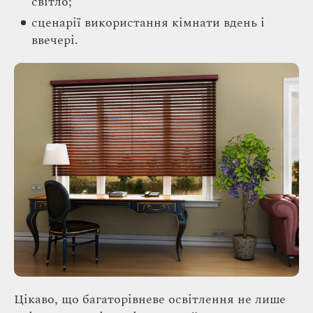
світло;
сценарії використання кімнати вдень і
ввечері.
Цікаво, що багаторівневе освітлення не лише