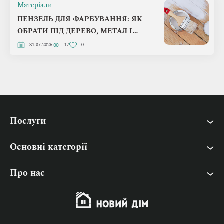
Матеріали
ПЕНЗЕЛЬ ДЛЯ ФАРБУВАННЯ: ЯК
ОБРАТИ ПІД ДЕРЕВО, МЕТАЛ І
БЕТОН
31.07.2026
17
0
Послуги
Основні категорії
Інтер’єр
Про нас
Будівництво
Про “Новий Дім”
Дача
Контакти