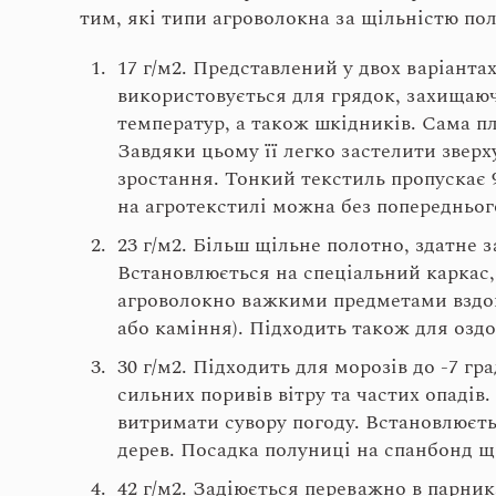
тим, які типи агроволокна за щільністю по
17 г/м
2
. Представлений у двох варіанта
використовується для грядок, захищаючи
температур, а також шкідників. Сама пл
Завдяки цьому її легко застелити зверх
зростання. Тонкий текстиль пропускає
на агротекстилі можна без попередньог
23 г/м
2
. Більш щільне полотно, здатне з
Встановлюється на спеціальний каркас,
агроволокно важкими предметами вздов
або каміння). Підходить також для оздо
30 г/м
2
. Підходить для морозів до -7 гр
сильних поривів вітру та частих опадів
витримати сувору погоду. Встановлюєтьс
дерев. Посадка полуниці на спанбонд щі
42 г/м
2
. Задіюється переважно в парник