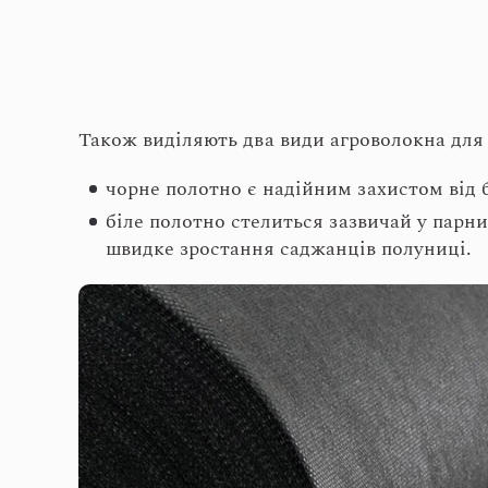
Також виділяють два види агроволокна для
чорне полотно є надійним захистом від б
біле полотно стелиться зазвичай у парни
швидке зростання саджанців полуниці.