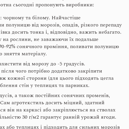
лотна сьогодні пропонують виробники:
х: чорному та білому. Найчастіше
 полуницю від морозів, опадів, різкого перепаду
івка досить тонка і, відповідно, важить небагато.
у на рослини, не заважаючи їх подальше
 90-92% сонячного проміння, поливати полуницю
о зняття матеріалу.
ахистити від морозу до -5 градусів.
 після чого потрібно додатково закріпити
ж кожної сторони (для цього підходять цегла
блення стін у теплицях та парниках.
адусів, а також постійних сонячних променів,
. Сам агротекстиль досить міцний, здатний
я він на каркасі або закріплюється на стволах
льністю 30 г/м
2
гарантує ранній урожай ягоди.
ах або теплицях і підходить для сильних морозів