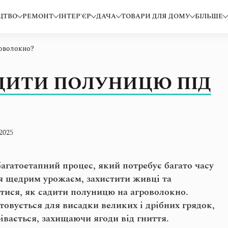
ЦТВО
РЕМОНТ
ІНТЕР'ЄР
ДАЧА
ТОВАРИ ДЛЯ ДОМУ
БІЛЬШЕ
роволокно?
ДИТИ ПОЛУНИЦЮ ПІД
2025
агатоетапний процес, який потребує багато часу
я щедрим урожаєм, захистити живці та
атися, як садити полуницю на агроволокно.
овується для висадки великих і дрібних грядок,
івається, захищаючи ягоди від гниття.