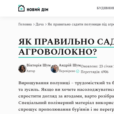
БУДІВНИ
Головна
Дача
Як правильно садити полуницю під аг
ЯК ПРАВИЛЬНО СА
АГРОВОЛОКНО?
Вікторія Шум
Андрій Шум
Оновлено: 23 січня 
Автор
Перевірено
Переглядів: 6906
Вирощування полуниці – трудомісткий та б
та зусиль. Якщо ви хочете насолоджуватис
спростити догляд за ягодами, варто розібр
Спеціальний полімерний матеріал використ
спрощує прополювання бур’янів і не перегр