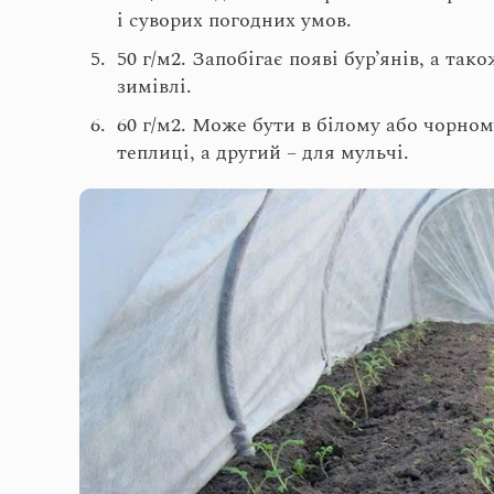
і суворих погодних умов.
50 г/м
2
. Запобігає появі бур’янів, а та
зимівлі.
60 г/м
2
. Може бути в білому або чорном
теплиці, а другий – для мульчі.