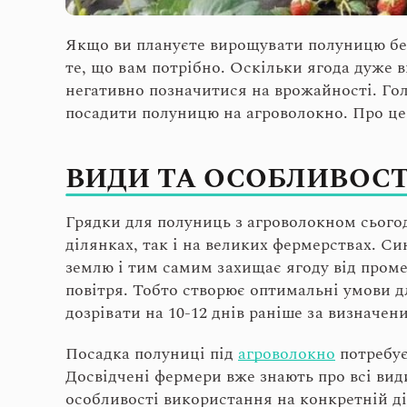
Якщо ви плануєте вирощувати полуницю без
те, що вам потрібно. Оскільки ягода дуже в
негативно позначитися на врожайності. Гол
посадити полуницю на агроволокно. Про це 
ВИДИ ТА ОСОБЛИВОС
Грядки для полуниць з агроволокном сього
ділянках, так і на великих фермерствах. С
землю і тим самим захищає ягоду від проме
повітря. Тобто створює оптимальні умови 
дозрівати на 10-12 днів раніше за визначен
Посадка полуниці під
агроволокно
потребує
Досвідчені фермери вже знають про всі вид
особливості використання на конкретній ді