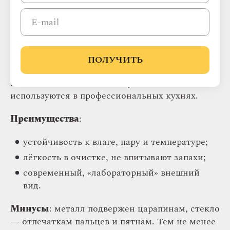
Столешницы из металла (нержавеющей стали)
и закалённого стекла — выбор для кухонь в
стилях лофт, минимализм, хай-тек или
индустриальный. Эти материалы отличаются
ПОЛУЧИТЬ
термостойкостью, влагостойкостью и высокой
гигиеничностью — поэтому часто
используются в профессиональных кухнях.
Преимущества
:
устойчивость к влаге, пару и температуре;
лёгкость в очистке, не впитывают запахи;
современный, «лабораторный» внешний
вид.
Минусы
: металл подвержен царапинам, стекло
— отпечаткам пальцев и пятнам. Тем не менее