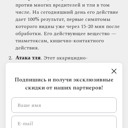
против многих вредителей и тли в том
числе. На сегодняшний день его действие
дает 100% результат, первые симптомы
которого видны уже через 15-20 мин после
обработки. Его действующее вещество —
тиаметоксам, кишечно-контактного
действия.
Атака тля
. Этот акарицидно-
инсектицидный препарат помогает быстро
избавить розы от тли. Действующее
вещество — спиродиклофен.
Подпишись и получи эксклюзивные
скидки от наших партнеров!
АнтиТля
— системный инсектицид с
действующим веществом аверсектин С.
Би-58
— системно-контактное средство от
широкого спектра насекомых-вредителей
на плодовых и цветковых культурах.