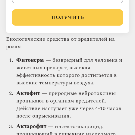
Энжио
— контактно-системное средство с
действующими веществами — лямбда-
ПОЛУЧИТЬ
цигалотрин и тиаметоксам. Быстро
действует и имеет длительный эффект.
Биологические средства от вредителей на
розах:
Фитоверм
— безвредный для человека и
животных препарат, высокая
эффективность которого достигается в
высокие температуры воздуха.
Актофит
— природные нейротоксины
проникают в организм вредителей.
Действие наступает уже через 4-10 часов
после опрыскивания.
Актарофит
— инсекто-акарицид,
проникающий в кишечник насекомого.