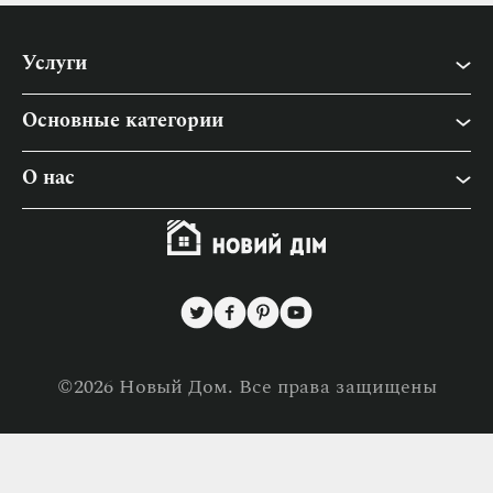
Услуги
Основные категории
Быт
О нас
Дача
О «Новый Дом»
Интерьер
Сотрудничество
Ремонт
Контакты
Строительство
Политика конфиденциальности
Товары для дома
©2026 Новый Дом. Все права защищены
Политика использования файлов cookies