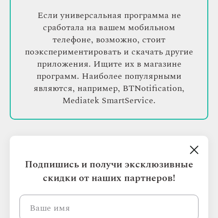
Если универсальная программа не
сработала на вашем мобильном
телефоне, возможно, стоит
поэкспериментировать и скачать другие
приложения. Ищите их в магазине
программ. Наиболее популярными
являются, например, BTNotification,
Mediatek SmartService.
МОЖНО ЛИ ПОДКЛЮЧИТЬ
APPLE WATCH К ANDROID?
Подпишись и получи эксклюзивные
скидки от наших партнеров!
Многих пользователей, которые давно мечтали
именно об Эппл Вотч, однако пока или вовсе
не планируют менять смартфон на ОС