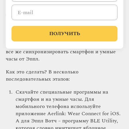
Андроид на «яблочную» технику, интересует
возможность синхронизации этих двух
устройств. Официально Apple Watch может
подключаться только к планшетам или
мобильным телефонам, работающим на iOS.
ПОЛУЧИТЬ
Однако как показывает практика, есть
небольшие хитрости и лазейки, позволяющие
все же синхронизировать смартфон и умные
часы от Эппл.
Как это сделать? В несколько
последовательных этапов:
Скачайте специальные программы на
смартфон и на умные часы. Для
мобильного телефона используйте
приложение Aerlink: Wear Connect for iOS.
А для Эппл Вотч – программу BLE Utility,
которая словно имитирует яблочное