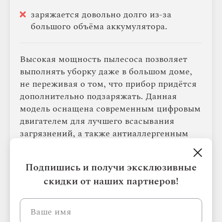
заряжается довольно долго из-за
большого объёма аккумулятора.
Высокая мощность пылесоса позволяет
выполнять уборку даже в большом доме,
не переживая о том, что прибор придётся
дополнительно подзаряжать. Данная
модель оснащена современным цифровым
двигателем для лучшего всасывания
загрязнений, а также антиаллергенным
фильтром для лучшего удаления вредных
микроорганизмов. Уникальная технология
Подпишись и получи эксклюзивные
распределения воды делает мытьё пола
скидки от наших партнеров!
более эффективным. Пылесос отличается
продуманным дизайном и компактными
габаритами, легко помещается в руке и
максимально прост в управлении.