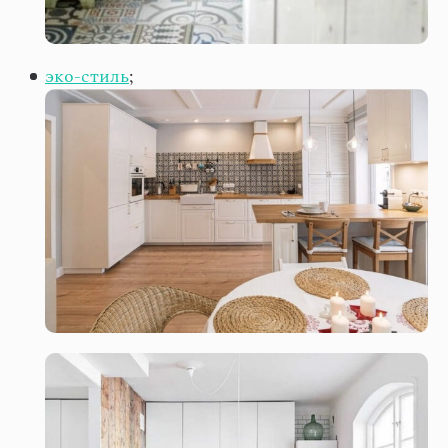
эко-стиль
;