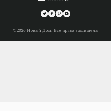
Интерьер
Сотрудничество
Ремонт
Контакты
Строительство
Политика конфиденциальности
Товары для дома
©2026 Новый Дом. Все права защищены
Политика использования файлов cookies