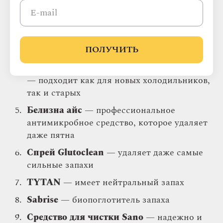
пользования
Гигиенический очиститель Dr.Beckmann
— действенное средство с био-алкоголем,
ПОЛУЧИТЬ
не оставляет пятен
Средство HG для очистки холодильника
— подходит как для новых холодильников,
так и старых
Белизна айс
— профессиональное
антимикробное средство, которое удаляет
даже пятна
Спрей Glutoclean
— удаляет даже самые
сильные запахи
TYTAN
— имеет нейтральный запах
Sabrise
— биопоглотитель запаха
Средство для чистки Sano
— надежно и