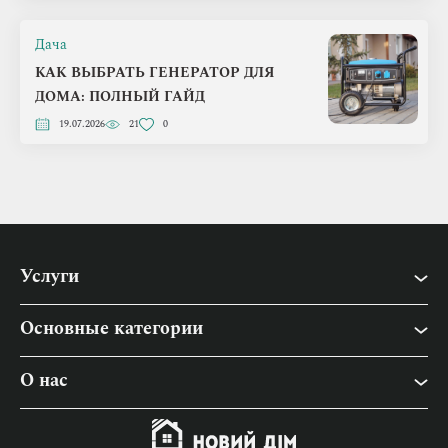
Дача
КАК ВЫБРАТЬ ГЕНЕРАТОР ДЛЯ
ДОМА: ПОЛНЫЙ ГАЙД
19.07.2026
21
0
Услуги
Основные категории
Быт
О нас
Дача
О «Новый Дом»