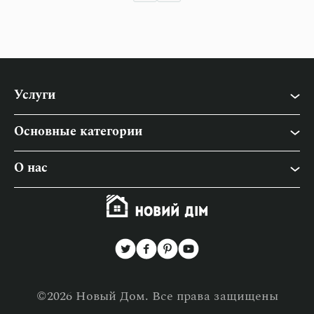
Услуги
Основные категории
Быт
О нас
Дача
О «Новый Дом»
Интерьер
Сотрудничество
Ремонт
Контакты
Строительство
Политика конфиденциальности
©2026 Новый Дом. Все права защищены
Товары для дома
Политика использования файлов cookies